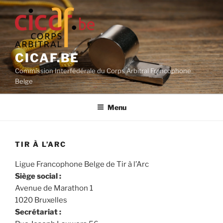
Aller
au
contenu
principal
CICAF.BE
Commission Interfédérale du Corps Arbitral Francophone
Belge
Menu
TIR À L’ARC
Ligue Francophone Belge de Tir à l’Arc
Siège social :
Avenue de Marathon 1
1020 Bruxelles
Secrétariat :