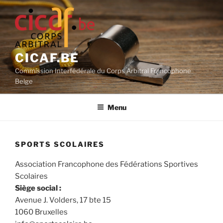
Aller
au
contenu
principal
CICAF.BE
Commission Interfédérale du Corps Arbitral Francophone
Belge
Menu
SPORTS SCOLAIRES
Association Francophone des Fédérations Sportives
Scolaires
Siège social :
Avenue J. Volders, 17 bte 15
1060 Bruxelles