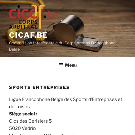
Aller
au
contenu
principal
CICAF.BE
Commission Interfédérale du Corps Arbitral Francophone
Belge
Menu
SPORTS ENTREPRISES
Ligue Francophone Belge des Sports d’Entreprises et
de Loisirs
Siège social :
Clos des Cerisiers 5
5020 Vedrin