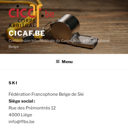
Aller
au
contenu
principal
CICAF.BE
Commission Interfédérale du Corps Arbitral Francophone
Belge
Menu
SKI
Fédération Francophone Belge de Ski
Siège social :
Rue des Prémontrés 12
4000 Liège
info@ffbs.be