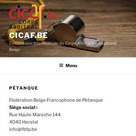
Aller
au
contenu
principal
CICAF.BE
Commission Interfédérale du Corps Arbitral Francophone
Belge
Menu
PÉTANQUE
Fédération Belge Francophone de Pétanque
Siège social :
Rue Haute Marexhe 144
4040 Herstal
info@fbfp.be