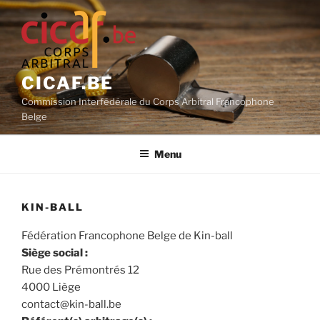
Aller
au
contenu
principal
CICAF.BE
Commission Interfédérale du Corps Arbitral Francophone
Belge
Menu
KIN-BALL
Fédération Francophone Belge de Kin-ball
Siège social :
Rue des Prémontrés 12
4000 Liège
contact@kin-ball.be