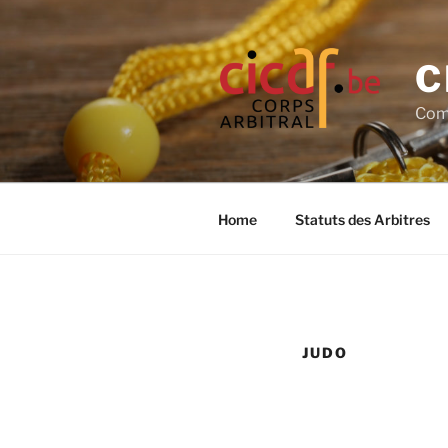
Aller
au
contenu
C
principal
Comm
Home
Statuts des Arbitres
JUDO