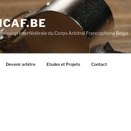
ICAF.BE
ission Interfédérale du Corps Arbitral Francophone Belge
Devenir arbitre
Etudes et Projets
Contact