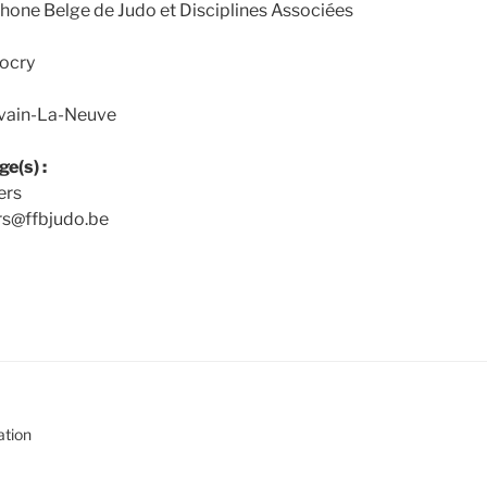
hone Belge de Judo et Disciplines Associées
locry
uvain-La-Neuve
e(s) :
ers
ers@ffbjudo.be
ation