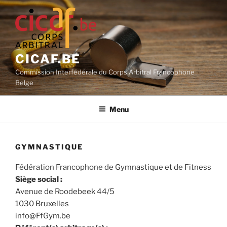
Aller
au
contenu
principal
CICAF.BE
Commission Interfédérale du Corps Arbitral Francophone
Belge
Menu
GYMNASTIQUE
Fédération Francophone de Gymnastique et de Fitness
Siège social :
Avenue de Roodebeek 44/5
1030 Bruxelles
info@FfGym.be