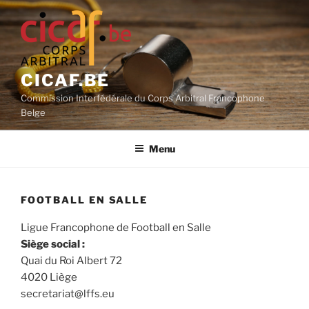
Aller
au
contenu
principal
CICAF.BE
Commission Interfédérale du Corps Arbitral Francophone
Belge
Menu
FOOTBALL EN SALLE
Ligue Francophone de Football en Salle
Siège social :
Quai du Roi Albert 72
4020 Liège
secretariat@lffs.eu