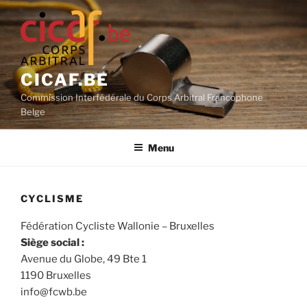
Aller
au
contenu
principal
CICAF.BE
Commission Interfédérale du Corps Arbitral Francophone
Belge
Menu
CYCLISME
Fédération Cycliste Wallonie – Bruxelles
Siège social :
Avenue du Globe, 49 Bte 1
1190 Bruxelles
info@fcwb.be